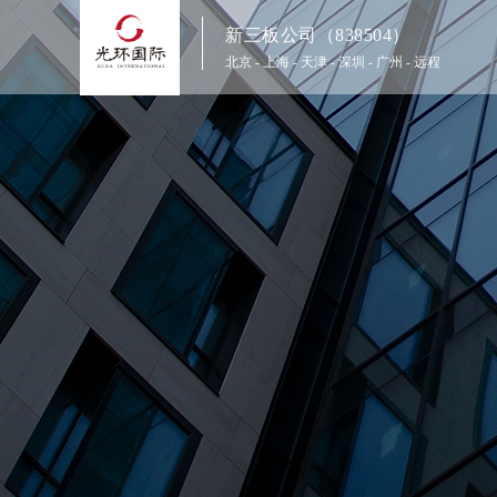
新三板公司（838504）
北京
-
上海
-
天津
-
深圳
-
广州
-
远程